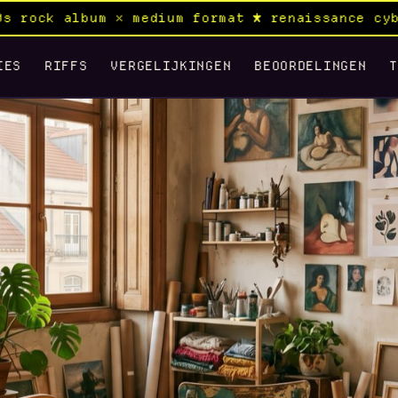
 medium format ★ renaissance cyberpunk samurai
IES
RIFFS
VERGELIJKINGEN
BEOORDELINGEN