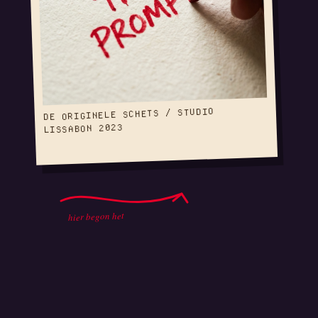
DE ORIGINELE SCHETS / STUDIO
LISSABON 2023
hier begon het