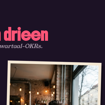
n drieen
kwartaal-OKRs.