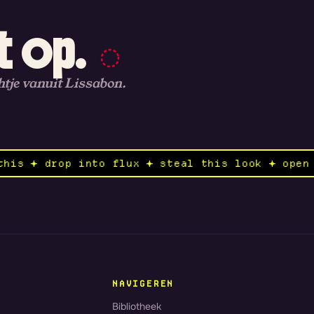
 op.
tje vanuit Lissabon.
✦ remix this ✦ drop into flux ✦ steal this loo
NAVIGEREN
Bibliotheek