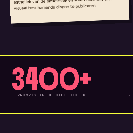
esthetiek van de bibliotheek en weerhoudt ons ervan
visueel beschamende dingen te publiceren.
3400+
PROMPTS IN DE BIBLIOTHEEK
G