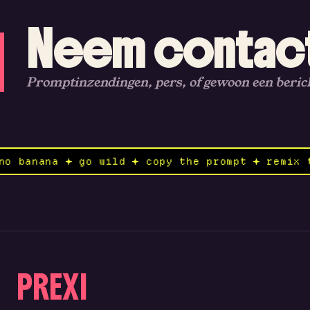
Neem contact
Promptinzendingen, pers, of gewoon een berich
nd to nano banana ✦ go wild ✦ copy the prompt 
PREXI