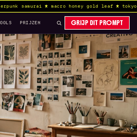
 ★ macro honey gold leaf ★ tokyo aerial rain c
GRIJP DIT PROMPT
TOOLS
PRIJZEN