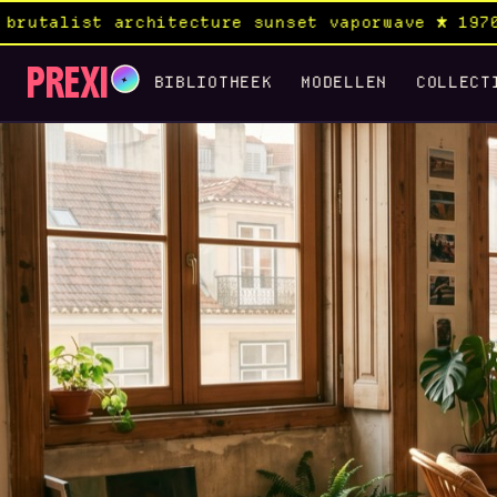
itecture sunset vaporwave ★ 1970s rock album ×
PREXI
✦
BIBLIOTHEEK
MODELLEN
COLLECT