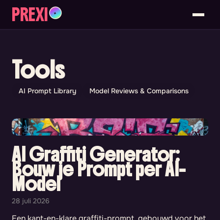
PREXI
✦
Tools
AI Prompt Library
Model Reviews & Comparisons
AI Graffiti Generator:
Bouw je Prompt per AI-
Model
28 juli 2026
Een kant-en-klare graffiti-prompt, gebouwd voor het