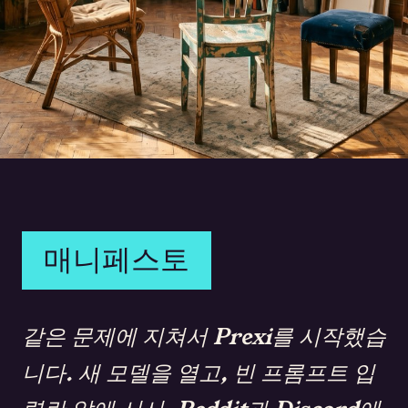
리스본。
2023년。
세 사람。
매니페스토
같은 문제에 지쳐서 Prexi를 시작했습
니다. 새 모델을 열고, 빈 프롬프트 입