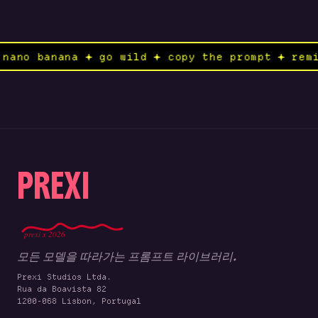
nd to nano banana ✦ go wild ✦ copy the prompt 
PREXI
prexi x 2026
모든 모델을 따라가는 프롬프트 라이브러리.
Prexi Studios Ltda.
Rua da Boavista 82
1200-068 Lisbon, Portugal