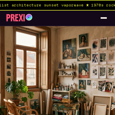
tecture sunset vaporwave ★ 1970s rock album ×
PREXI
✦