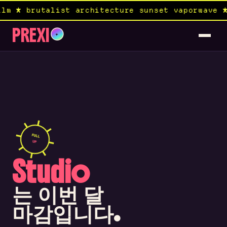
ilm ★ brutalist architecture sunset vaporwave 
PREXI
✦
FULL
UP
Studio
는 이번 달
마감입니다.