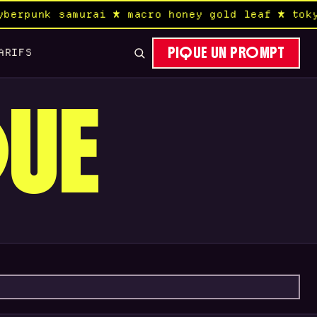
amurai ★ macro honey gold leaf ★ tokyo aerial 
PIQUE UN PROMPT
ARIFS
QUE