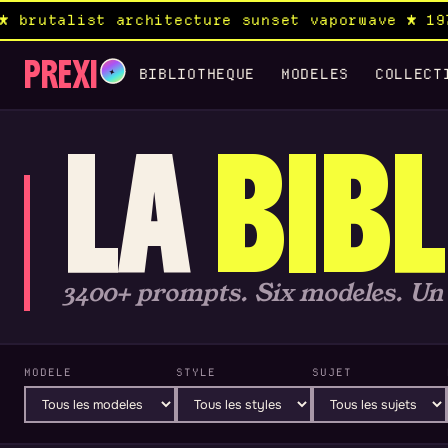
t architecture sunset vaporwave ★ 1970s rock a
PREXI
✦
BIBLIOTHEQUE
MODELES
COLLECT
LA
BIB
3400+ prompts. Six modeles. Un 
MODELE
STYLE
SUJET