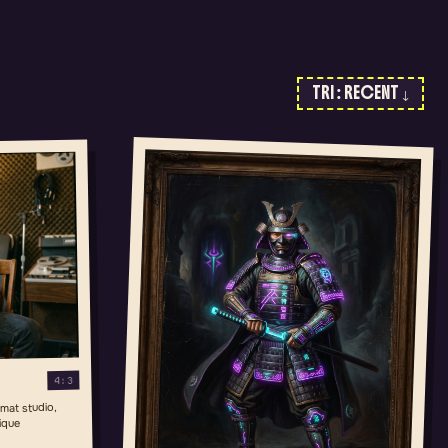
TRI : RECENT ↓
4:3
mat studio,
ique