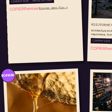
ARCHITECTURE
CINEMATIQUE
Remixer
Envoyer dans Flux →
COPIER
MIDJOURNE
architecture brut
vaporwave, tours
CINEMATIQUE
COPIER
Rem
NOUVEAU!