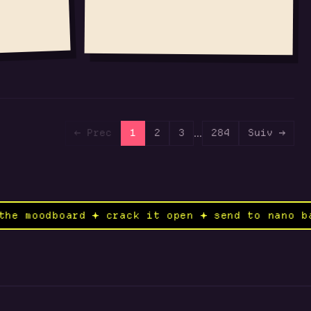
...
← Prec
1
2
3
284
Suiv →
✦ open the moodboard ✦ crack it open ✦ send to