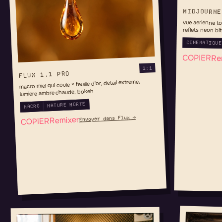
MIDJOURNE
vue aerienne to
reflets neon bi
CINEMATIQUE
COPIER
Re
1:1
FLUX 1.1 PRO
macro miel qui coule × feuille d'or, detail extreme,
lumiere ambre chaude, bokeh
NATURE MORTE
MACRO
Envoyer dans Flux →
Remixer
COPIER