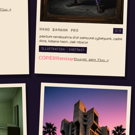
 Flux →
NANO BANANA PRO
3:4
peinture renaissance d'un samourai cyberpunk, cadre
dore, katana neon, clair-obscur
ILLUSTRATION
PORTRAIT
COPIER
Remixer
Envoyer dans Flux →