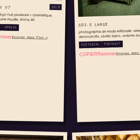
Y V7
16:9
kyo nuit pluvieuse × cinematique,
tume mouille, drone 4K
SD3.5 LARGE
URBAIN
photographie de mode editoriale, vet
deconstruits, studio blanc, ombres du
mixer
Envoyer dans Flux →
garde
PORTRAIT
EDITORIAL
Remixer
Envoyer dans
COPIER