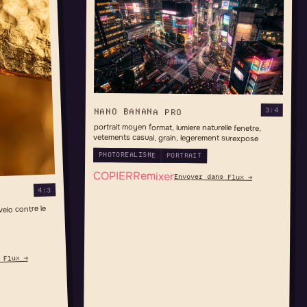
3:4
NANO BANANA PRO
portrait moyen format, lumiere naturelle fenetre,
vetements casual, grain, legerement surexpose
PHOTOREALISME
PORTRAIT
COPIER
Remixer
Envoyer dans Flux →
4:3
velo contre le
 Flux →