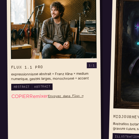
1:1
FLUX 1.1 PRO
expressionnisme abstrait × Franz Kline × medium
numerique, gestes larges, monochrome + accent
ABSTRAIT
ABSTRAIT
Remixer
COPIER
Envoyer dans Flux →
MIDJOURNE
illustration bota
gravure cuivre, 
ILLUSTRATIO