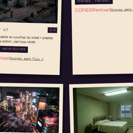
PORTRAIT
VINTAGE
Remixer
COPIER
Envoyer dans
Y V7
3:4
aliste au coucher du soleil × palette
 beton, ciel rose-violet
ARCHITECTURE
ixer
Envoyer dans Flux →