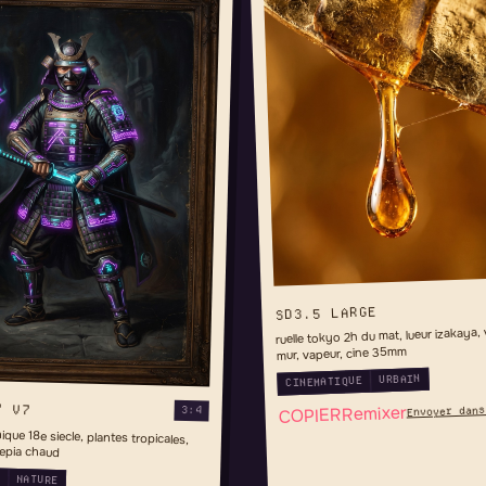
SD3.5 LARGE
ruelle tokyo 2h du mat, lueur izakaya, 
mur, vapeur, cine 35mm
URBAIN
CINEMATIQUE
Y V7
Remixer
Envoyer dans
3:4
COPIER
nique 18e siecle, plantes tropicales,
sepia chaud
N
NATURE