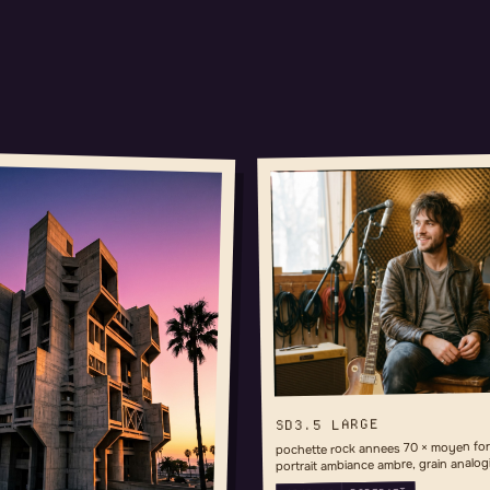
SD3.5 LARGE
pochette rock annees 70 × moyen for
portrait ambiance ambre, grain analog