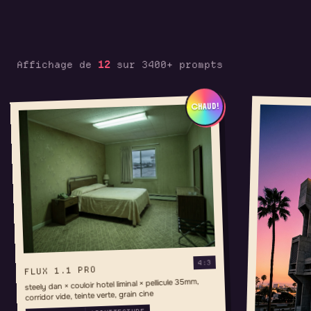
Affichage de
12
sur 3400+ prompts
CHAUD!
4:3
FLUX 1.1 PRO
steely dan × couloir hotel liminal × pellicule 35mm,
corridor vide, teinte verte, grain cine