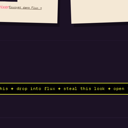
ixer
Envoyer dans Flux →
remix this ✦ drop into flux ✦ steal this look 