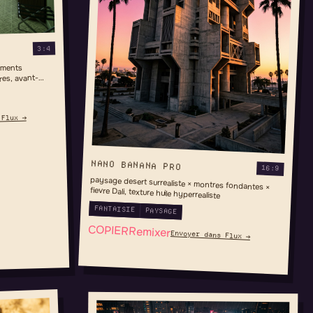
3:4
ements
res, avant-
 Flux →
NANO BANANA PRO
16:9
paysage desert surrealiste × montres fondantes ×
fievre Dali, texture huile hyperrealiste
FANTAISIE
PAYSAGE
COPIER
Remixer
Envoyer dans Flux →