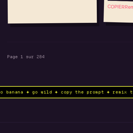
COPIER
Rem
Page 1 sur 284
to nano banana ✦ go wild ✦ copy the prompt ✦ 