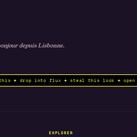
bonjour depuis Lisbonne.
 ✦ remix this ✦ drop into flux ✦ steal this lo
EXPLORER