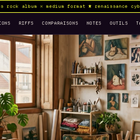
medium format ★ renaissance cyberpunk samurai 
IONS
RIFFS
COMPARAISONS
NOTES
OUTILS
T