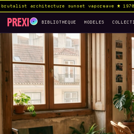
tecture sunset vaporwave ★ 1970s rock album × 
PREXI
✦
BIBLIOTHEQUE
MODELES
COLLECT