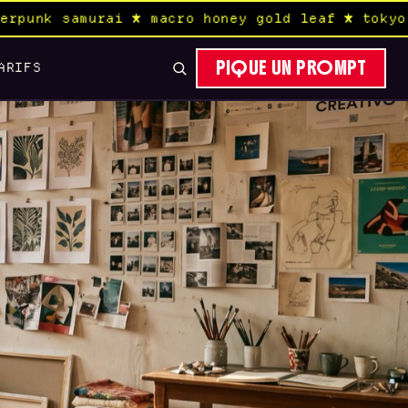
★ macro honey gold leaf ★ tokyo aerial rain c
PIQUE UN PROMPT
ARIFS