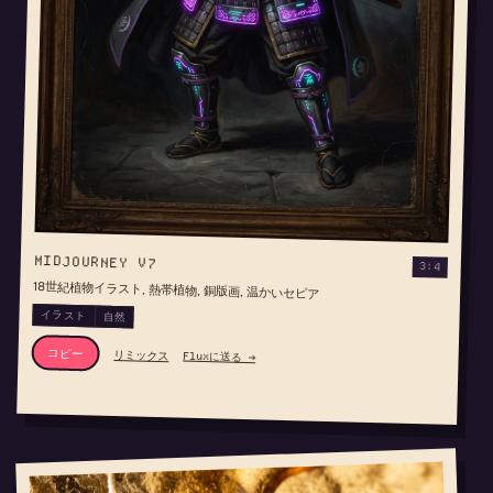
MIDJOURNEY V7
3:4
18世紀植物イラスト, 熱帯植物, 銅版画, 温かいセピア
イラスト
自然
コピー
リミックス
Fluxに送る →