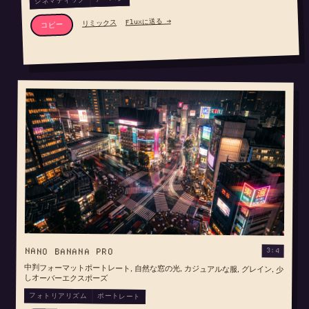
シネマティック
Fluxに送る →
リミックス
コピー
NANO BANANA PRO
3:4
中判フォーマットポートレート, 自然な窓の光, カジュアルな服, グレイン, 少
しオーバーエクスポーズ
フォトリアリズム
ポートレート