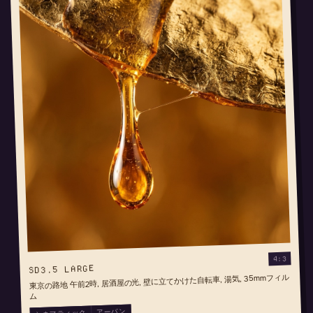
4:3
SD3.5 LARGE
東京の路地 午前2時, 居酒屋の光, 壁に立てかけた自転車, 湯気, 35mmフィル
ム
アーバン