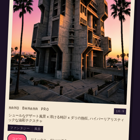
NANO BANANA PRO
16:9
シュールなデザート風景 x 溶ける時計 x ダリの熱狂, ハイパーリアリスティックな油彩テクスチャ
ファンタジー
風景
コピー
リミックス