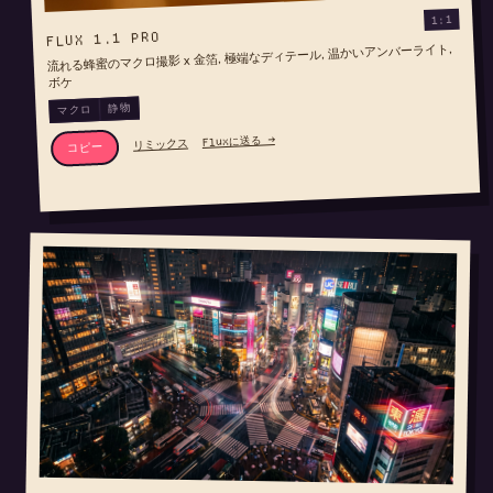
1:1
FLUX 1.1 PRO
流れる蜂蜜のマクロ撮影 x 金箔, 極端なディテール, 温かいアンバーライト,
ボケ
静物
マクロ
Fluxに送る →
リミックス
コピー