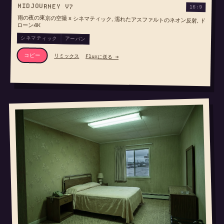
MIDJOURNEY V7
16:9
雨の夜の東京の空撮 x シネマティック, 濡れたアスファルトのネオン反射, ド
ローン4K
シネマティック
アーバン
コピー
リミックス
Fluxに送る →