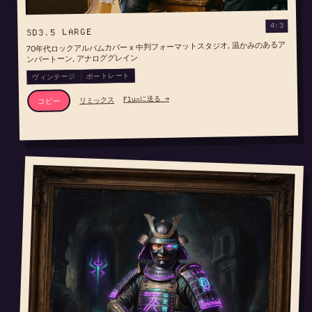
4:3
SD3.5 LARGE
70年代ロックアルバムカバー x 中判フォーマットスタジオ, 温かみのあるア
ンバートーン, アナロググレイン
ポートレート
ヴィンテージ
Fluxに送る →
リミックス
コピー