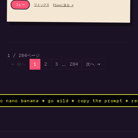
コピー
リミックス
Fluxに送る →
1 / 284ページ
...
← 前へ
1
2
3
284
次へ →
 ✦ send to nano banana ✦ go wild ✦ copy the pr