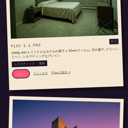
4:3
FLUX 1.1 PRO
steely dan x リミナルなホテルの廊下 x 35mmフィルム, 空の廊下, グリーン
トーン, シネマティックなグレイン
建築
シネマティック
Fluxに送る →
リミックス
コピー