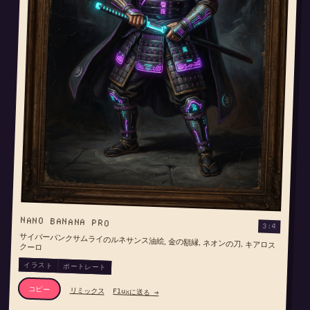
NANO BANANA PRO
3:4
サイバーパンクサムライのルネサンス油絵, 金の額縁, ネオンの刀, キアロス
クーロ
イラスト
ポートレート
コピー
リミックス
Fluxに送る →