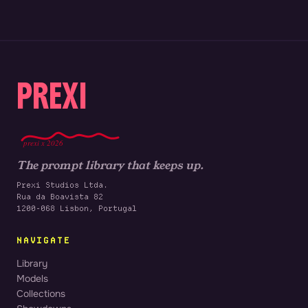
PREXI
prexi x 2026
The prompt library that keeps up.
Prexi Studios Ltda.
Rua da Boavista 82
1200-068 Lisbon, Portugal
NAVIGATE
Library
Models
Collections