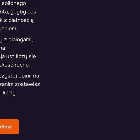
 solidnego
enta, gdyby coś
k z płatnością
waniem
y z dialogami,
na
a ust liczy się
jakość ruchu
czystej opinii na
, zanim zostawisz
 karty
kflow