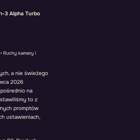
n-3 Alpha Turbo
 • Ruchy kamery i
ych, a nie świeżego
rwca 2026
zpośrednio na
stawiliśmy to z
wanych promptów
ch ustawieniach,