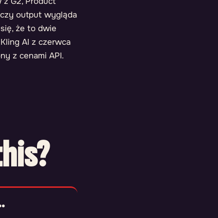
 z G2, Product
, czy output wygląda
 się, że to dwie
Kling AI z czerwca
ny z cenami API.
his?
.