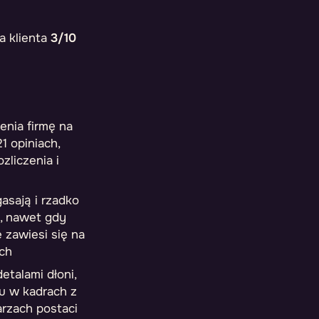
 klienta
3/10
cenia firmę na
21 opiniach,
zliczenia i
asają i rzadko
, nawet gdy
 zawiesi się na
ch
etalami dłoni,
zu w kadrach z
arzach postaci