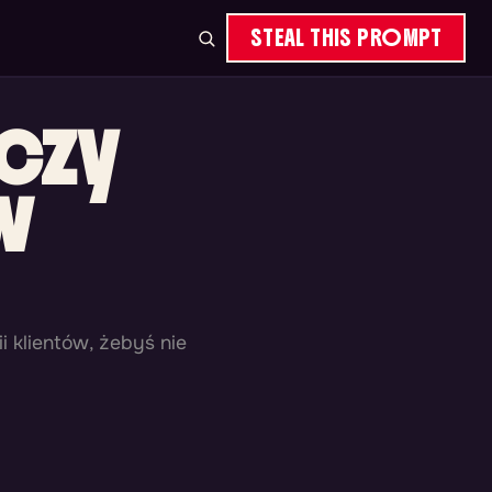
STEAL THIS PROMPT
 czy
w
 klientów, żebyś nie