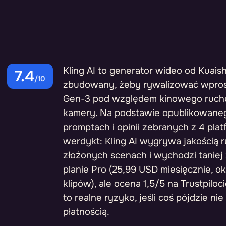
Kling AI to generator wideo od Kuais
7.4
/10
zbudowany, żeby rywalizować wpro
Gen-3 pod względem kinowego ruchu 
kamery. Na podstawie opublikowaneg
promptach i opinii zebranych z 4 plat
werdykt: Kling AI wygrywa jakością 
złożonych scenach i wychodzi taniej 
planie Pro (25,99 USD miesięcznie, o
klipów), ale ocena 1,5/5 na Trustpiloci
to realne ryzyko, jeśli coś pójdzie nie
płatnością.