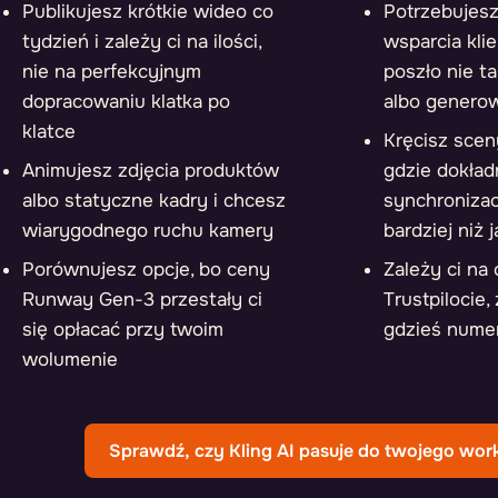
Publikujesz krótkie wideo co
Potrzebujesz
tydzień i zależy ci na ilości,
wsparcia kli
nie na perfekcyjnym
poszło nie ta
dopracowaniu klatka po
albo genero
klatce
Kręcisz scen
Animujesz zdjęcia produktów
gdzie dokład
albo statyczne kadry i chcesz
synchronizacj
wiarygodnego ruchu kamery
bardziej niż 
Porównujesz opcje, bo ceny
Zależy ci na 
Runway Gen-3 przestały ci
Trustpilocie
się opłacać przy twoim
gdzieś numer
wolumenie
Sprawdź, czy Kling AI pasuje do twojego wor