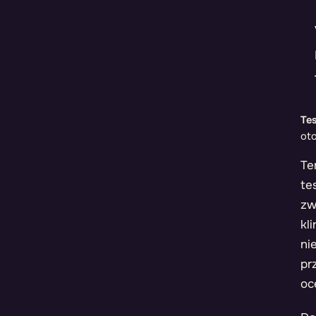
Tes
oto
Te
te
zw
kl
ni
pr
oc