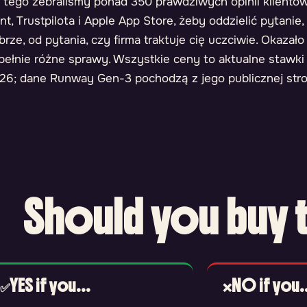
 tego zebraliśmy ponad 350 prawdziwych opinii klientów
nt, Trustpilota i Apple App Store, żeby oddzielić pytanie
brze, od pytania, czy firma traktuje cię uczciwie. Okazało
pełnie różne sprawy. Wszystkie ceny to aktualne stawki 
26; dane Runway Gen-3 pochodzą z jego publicznej stro
Should you buy t
✅
YES if you...
❌
NO if you..