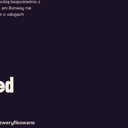
chodzą bezpośrednio z
, ani Runway nie
em o usługach
ed
e zweryfikowane