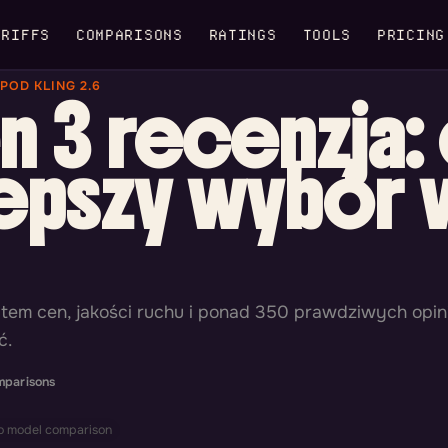
RIFFS
COMPARISONS
RATINGS
TOOLS
PRICING
OD KLING 2.6
 3 recenzja:
 lepszy wybór 
tem cen, jakości ruchu i ponad 350 prawdziwych opinii
ć.
mparisons
o model comparison