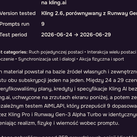
na kling.ai
Version tested
Kling 2.6, porównywany z Runway Ge
Prompts run
9
Test period
2026-06-24 → 2026-06-29
t categories:
Ruch pojedynczej postaci • Interakcja wielu postaci
czenie • Synchronizacja ust i dialogi • Akcja fizyczna i sport
n materiał powstał na bazie źródeł własnych i zewnętrzn
stu obu subskrypcji jeden na jeden. Między 24 a 29 cze
eryfikowaliśmy plany, kredyty i specyfikacje Kling AI be
ing.ai, uchwycone na zrzutach ekranu poniżej, a potem ze
ezależnym testem AIMLAPI, który przepuścił 9 dopaso
zez Kling Pro i Runway Gen-3 Alpha Turbo w identyczny
eniając realizm, fizykę i wierność wobec promptu.