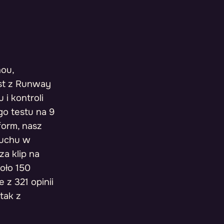
hou,
st z Runway
i kontroli
o testu na 9
form, nasz
ruchu w
za klip na
koło 150
e z 321 opinii
 tak z