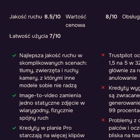
Jakość ruchu
8.5/10
Wartość
8/10
Obsługa
cenowa
Łatwość użycia
7/10
Najlepsza jakość ruchu w
Trustpilot o
skomplikowanych scenach:
1,5 na 5 w 3
tłumy, zwierzęta i ruchy
głównie za ro
kamery, z którymi inne
anulowanie
modele sobie nie radzą
Kredyty wyg
Image-to-video zamienia
są zwracane
jedno statyczne zdjęcie w
generowanie
wiarygodny, fizycznie
99 procenta
spójny ruch
Problemy z d
Kredyty w planie Pro
palców i oc
starczają na więcej klipów
bliska na tw