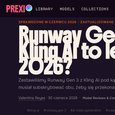
PREXI
✦
LIBRARY
MODELS
COLLECTIONS
SPRAWDZONE W CZERWCU 2026 - ZAKTUALIZOWANE P
Runway Gen
Kling AI to
2026?
Zestawiliśmy Runway Gen 3 z Kling AI pod ką
musiał subskrybować obu, żeby się przekona
Valentina Reyes
·
30 czerwca 2026
·
Model Reviews & Co
#kling ai
#runway gen 3
#ai video generation
#vide