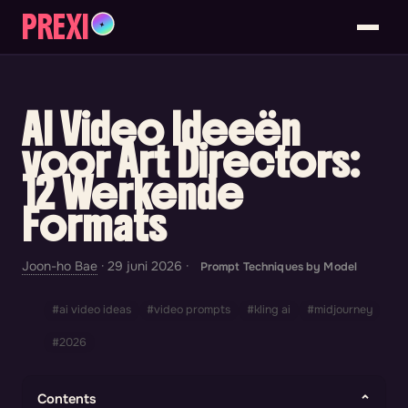
PREXI
✦
AI Video Ideeën
voor Art Directors:
12 Werkende
Formats
Joon-ho Bae
·
29 juni 2026
·
Prompt Techniques by Model
#ai video ideas
#video prompts
#kling ai
#midjourney
#2026
Contents