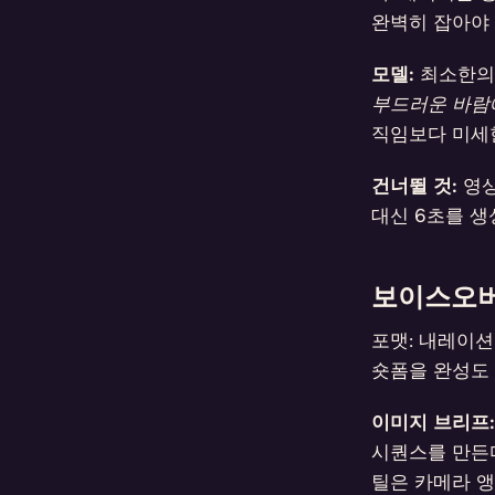
완벽히 잡아야 
모델:
최소한의 모
부드러운 바람
직임보다 미세한
건너뛸 것:
영상
대신 6초를 생
보이스오버
포맷: 내레이션
숏폼을 완성도 
이미지 브리프:
시퀀스를 만든다
틸은 카메라 앵