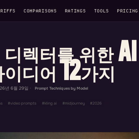
RIFFS
COMPARISONS
RATINGS
TOOLS
PRICING
 디렉터를 위한 AI
아이디어 12가지
026년 6월 29일
·
Prompt Techniques by Model
as
#video prompts
#kling ai
#midjourney
#2026