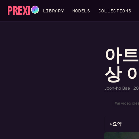
PREXI
✦
LIBRARY
MODELS
COLLECTIONS
아트
상 
Joon-ho Bae
·
2
#ai video ide
요약