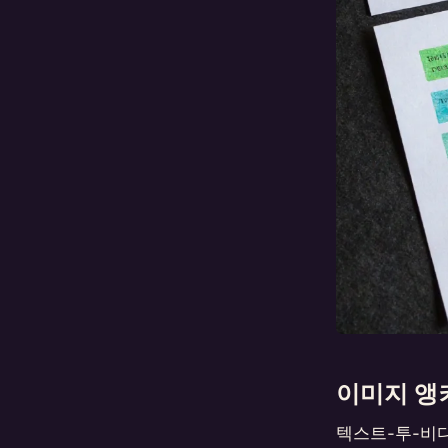
이미지 앵
텍스트-투-비디