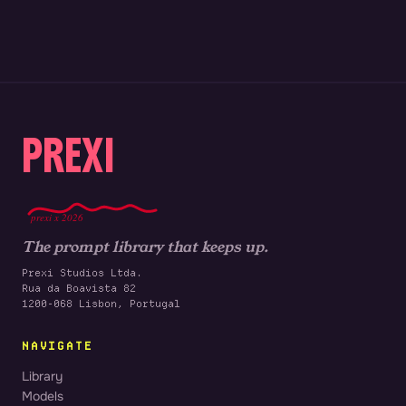
PREXI
prexi x 2026
The prompt library that keeps up.
Prexi Studios Ltda.
Rua da Boavista 82
1200-068 Lisbon, Portugal
NAVIGATE
Library
Models