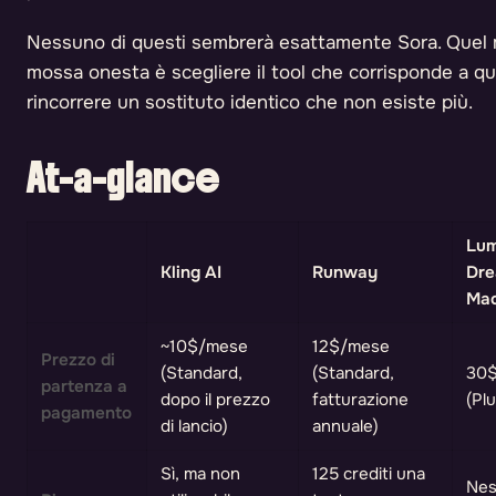
Nessuno di questi sembrerà esattamente Sora. Quel m
mossa onesta è scegliere il tool che corrisponde a que
rincorrere un sostituto identico che non esiste più.
At-a-glance
Lu
Kling AI
Runway
Dr
Mac
~10$/mese
12$/mese
Prezzo di
(Standard,
(Standard,
30
partenza a
dopo il prezzo
fatturazione
(Plu
pagamento
di lancio)
annuale)
Sì, ma non
125 crediti una
Nes