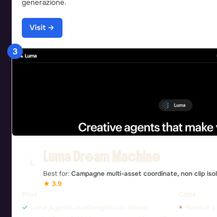
generazione.
Visit →
3
Luma Dream Machine
Best for:
Campagne multi-asset coordinate, non clip iso
★ 3.9
Pros
Cons
Luma Agents mantengono lo stesso
Nessun pi