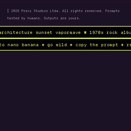
© 2026 Prexi Studios Ltda. All rights reserved. Prompts
tested by humans. Outputs are yours.
re sunset vaporwave ★ 1970s rock album × medi
send to nano banana ✦ go wild ✦ copy the prom