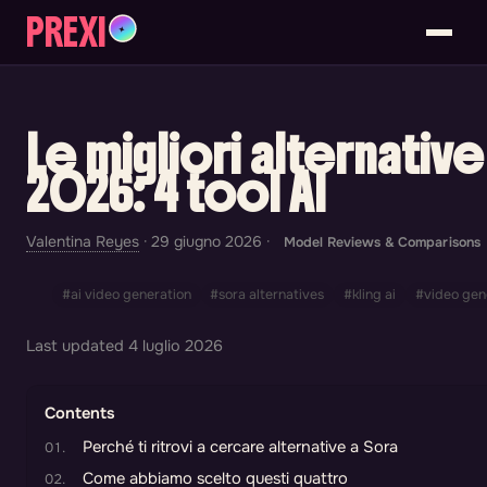
PREXI
✦
Le migliori alternative
2026: 4 tool AI
Valentina Reyes
·
29 giugno 2026
·
Model Reviews & Comparisons
#ai video generation
#sora alternatives
#kling ai
#video gene
Last updated
4 luglio 2026
Contents
Perché ti ritrovi a cercare alternative a Sora
Come abbiamo scelto questi quattro