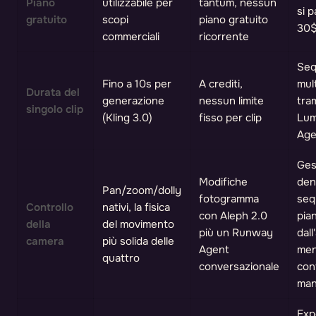
Piano
utilizzabile per
tantum, nessun
si p
gratuito
scopi
piano gratuito
30
commerciali
ricorrente
Seq
Fino a 10s per
A crediti,
mul
Durata del
generazione
nessun limite
tra
singolo clip
(Kling 3.0)
fisso per clip
Lu
Age
Ges
Modifiche
den
Pan/zoom/dolly
fotogramma
seq
Controllo
nativi, la fisica
con Aleph 2.0
pian
della
del movimento
più un Runway
dall
camera
più solida delle
Agent
me
quattro
conversazionale
con
man
Exp