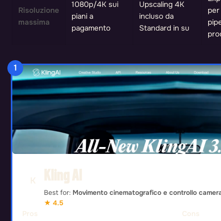
1080p/4K sui
Upscaling 4K
Risoluzione
per
piani a
incluso da
massima
pipe
pagamento
Standard in su
pro
1
Kling AI
Best for:
Movimento cinematografico e controllo camer
★ 4.5
Pros
Cons