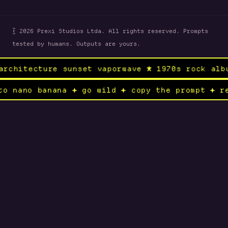
© 2026 Prexi Studios Ltda. All rights reserved. Prompts
tested by humans. Outputs are yours.
re sunset vaporwave ★ 1970s rock album × medi
send to nano banana ✦ go wild ✦ copy the prom