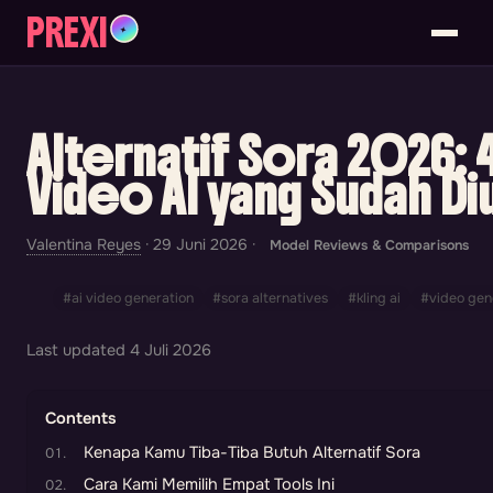
PREXI
✦
Alternatif Sora 2026: 
Video AI yang Sudah Diu
Valentina Reyes
·
29 Juni 2026
·
Model Reviews & Comparisons
#ai video generation
#sora alternatives
#kling ai
#video gene
Last updated
4 Juli 2026
Contents
Kenapa Kamu Tiba-Tiba Butuh Alternatif Sora
Cara Kami Memilih Empat Tools Ini