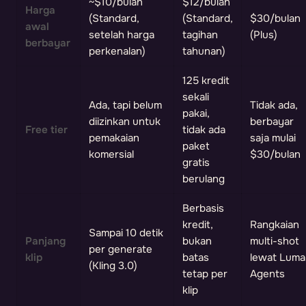
~$10/bulan
$12/bulan
Harga
(Standard,
(Standard,
$30/bulan
awal
setelah harga
tagihan
(Plus)
berbayar
perkenalan)
tahunan)
125 kredit
sekali
Ada, tapi belum
Tidak ada,
pakai,
diizinkan untuk
berbayar
Free tier
tidak ada
pemakaian
saja mulai
paket
komersial
$30/bulan
gratis
berulang
Berbasis
kredit,
Rangkaian
Sampai 10 detik
Panjang
bukan
multi-shot
per generate
klip
batas
lewat Luma
(Kling 3.0)
tetap per
Agents
klip