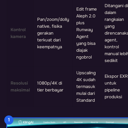
Ditangani di
Edit frame
dalam
Aleph 2.0
Pan/zoom/dolly
rangkaian
plus
native, fisika
yang
Kontrol
Runway
gerakan
direncanak
kamera
Agent
terkuat dari
agent,
yang bisa
keempatnya
kontrol
diajak
manual lebi
ngobrol
sedikit
Upscaling
Ekspor EXR
4K sudah
Resolusi
1080p/4K di
untuk
termasuk
maksimal
tier berbayar
pipeline
mulai dari
produksi
Standard
1