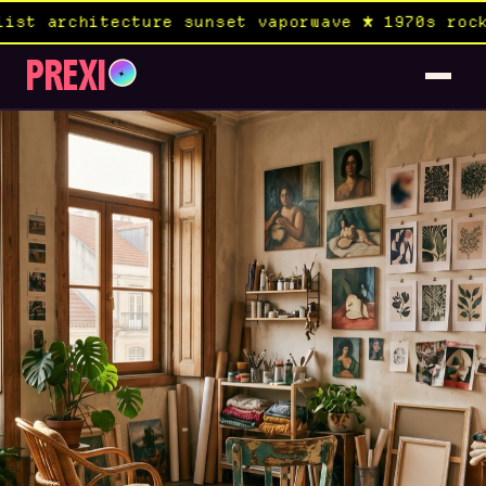
tecture sunset vaporwave ★ 1970s rock album × 
PREXI
✦