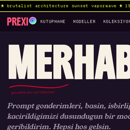
brutalist architecture sunset vaporwave ★ 1970
PREXI
✦
KUTUPHANE
MODELLER
KOLEKSIYO
MERHA
gercekten her seyi okuyoruz
Prompt gonderimleri, basin, isbirlig
kacirildigimizi dusundugun bir mod
geribildirim. Hepsi hos gelsin.