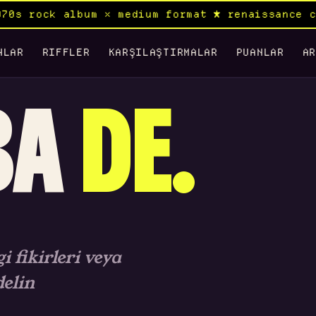
s rock album × medium format ★ renaissance cyb
NLAR
RIFFLER
KARŞILAŞTIRMALAR
PUANLAR
A
BA
DE.
i fikirleri veya
elin