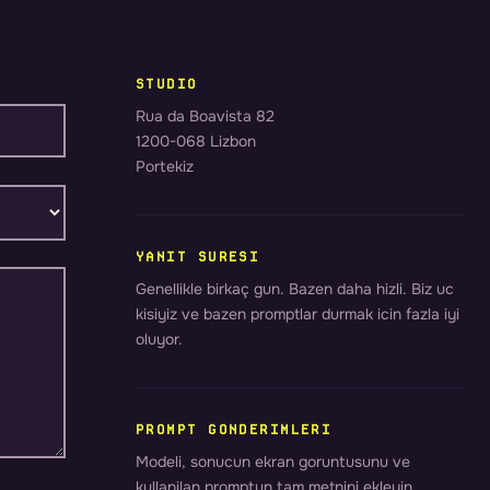
STUDIO
Rua da Boavista 82
1200-068 Lizbon
Portekiz
YANIT SURESI
Genellikle birkaç gun. Bazen daha hizli. Biz uc
kisiyiz ve bazen promptlar durmak icin fazla iyi
oluyor.
PROMPT GONDERIMLERI
Modeli, sonucun ekran goruntusunu ve
kullanilan promptun tam metnini ekleyin.