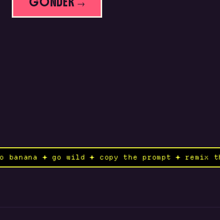
GONDER →
nano banana ✦ go wild ✦ copy the prompt ✦ remi