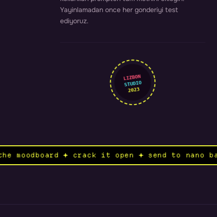
Yayinlamadan once her gonderiyi test
ediyoruz.
LIZBON
STUDIO
2023
en the moodboard ✦ crack it open ✦ send to nan