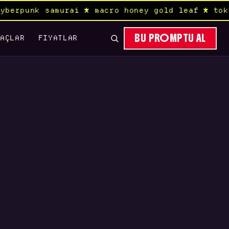
erpunk samurai ★ macro honey gold leaf ★ toky
BU PROMPTU AL
RAÇLAR
FIYATLAR