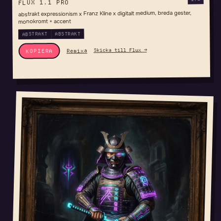
FLUX 1.1 PRO
abstrakt expressionism x Franz Kline x digitalt medium, breda gester,
monokromt + accent
ABSTRAKT
ABSTRAKT
Skicka till Flux →
Remixa
KOPIERA