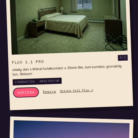
4:3
FLUX 1.1 PRO
steely dan x liminal hotelkorridor x 35mm film, tom korridor, gronaktig
ton, filmkorn
ARKITEKTUR
CINEMATISK
Skicka till Flux →
Remixa
KOPIERA