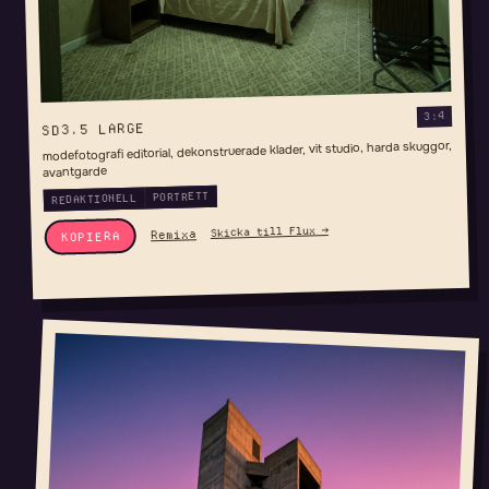
3:4
SD3.5 LARGE
modefotografi editorial, dekonstruerade klader, vit studio, harda skuggor,
avantgarde
PORTRETT
REDAKTIONELL
Skicka till Flux →
Remixa
KOPIERA