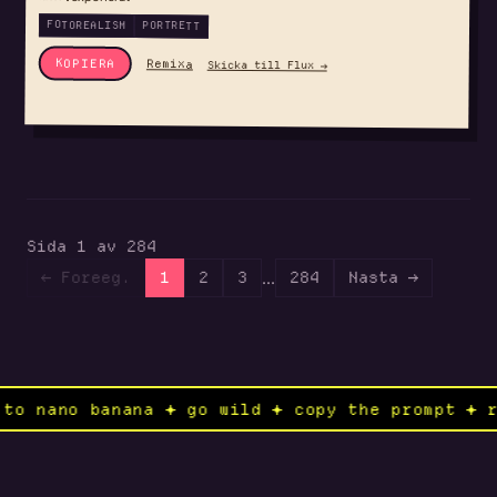
FOTOREALISM
PORTRETT
KOPIERA
Skicka till Flux →
Remixa
Sida 1 av 284
...
← Foreeg.
1
2
3
284
Nasta →
n ✦ send to nano banana ✦ go wild ✦ copy the p