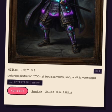
MIDJOURNEY V7
3:4
botanisk illustration 1700-tal, tropiska vaxter, kopparstick, varm sepia
ILLUSTRATION
NATUR
KOPIERA
Remixa
Skicka till Flux →