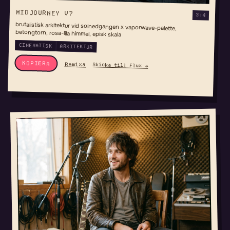
MIDJOURNEY V7
3:4
brutalistisk arkitektur vid solnedgangen x vaporwave-palette,
betongtorn, rosa-lila himmel, episk skala
CINEMATISK
ARKITEKTUR
KOPIERA
Remixa
Skicka till Flux →