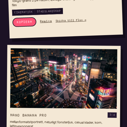
film
STADSLANDSKAP
CINEMATISK
Skicka till Flux →
Remixa
KOPIERA
NANO BANANA PRO
3:4
mellanformatstportrett, naturligt fonsterljus, casual klader, korn,
lattovexponerat