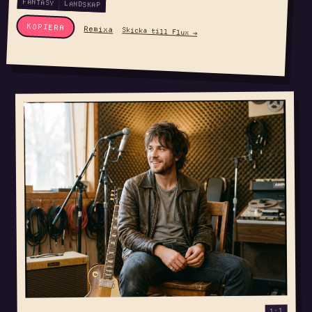
FANTASY
LANDSKAP
KOPIERA
Remixa
Skicka till Flux →
1:1