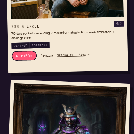
4:3
SD3.5 LARGE
70-tals rockalbumomslag x mellanformatsstudio, varma ambratoner,
analogt korn
PORTRETT
VINTAGE
Skicka till Flux →
Remixa
KOPIERA