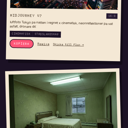
MIDJOURNEY V7
16:9
luftfoto Tokyo pa natten i regnet x cinematisk, neonreflektioner pa vat
asfalt, dronare 4K
CINEMATISK
STADSLANDSKAP
KOPIERA
Remixa
Skicka till Flux →