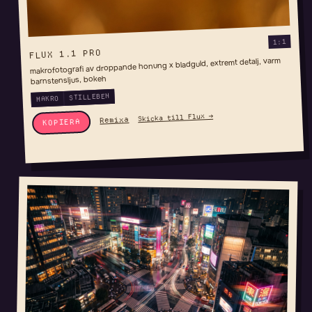
1:1
FLUX 1.1 PRO
makrofotografi av droppande honung x bladguld, extremt detalj, varm
barnstensljus, bokeh
STILLEBEN
MAKRO
Skicka till Flux →
Remixa
KOPIERA