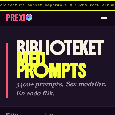
et vaporwave ★ 1970s rock album × medium forma
PREXI
✦
BIBLIOTEKET
MED
PROMPTS
3400+ prompts. Sex modeller.
En enda flik.
MODELL
STIL