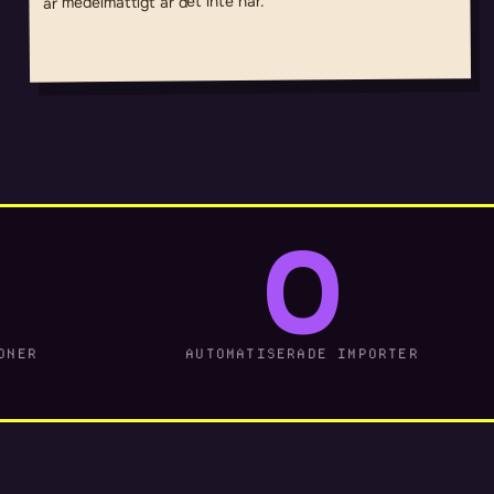
ar medelmattigt ar det inte har.
0
ONER
AUTOMATISERADE IMPORTER