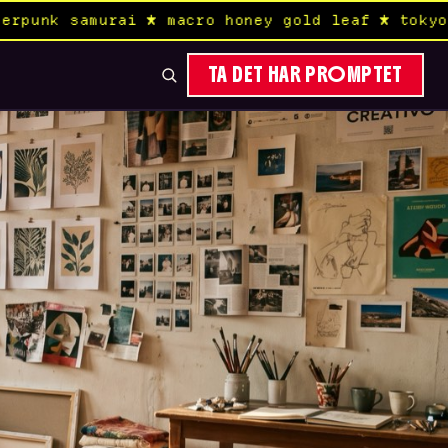
 ★ macro honey gold leaf ★ tokyo aerial rain c
TA DET HAR PROMPTET