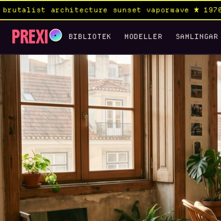
itecture sunset vaporwave ★ 1970s rock album ×
PREXI
✦
BIBLIOTEK
MODELLER
SAMLINGAR