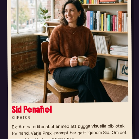
Sid Penafiel
KURATOR
Ex-Are.na editorial. 4 ar med att bygga visuella bibliotek
for hand. Varje Prexi-prompt har gatt igenom Sid. Om det