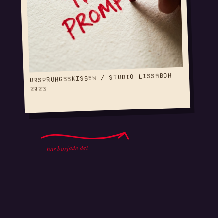
URSPRUNGSSKISSEN / STUDIO LISSABON
2023
har borjade det