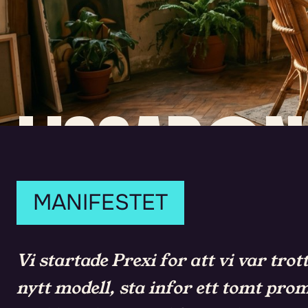
LISSABON
2023.
MANIFESTET
TRE PERS
Vi startade Prexi for att vi var t
nytt modell, sta infor ett tomt pro