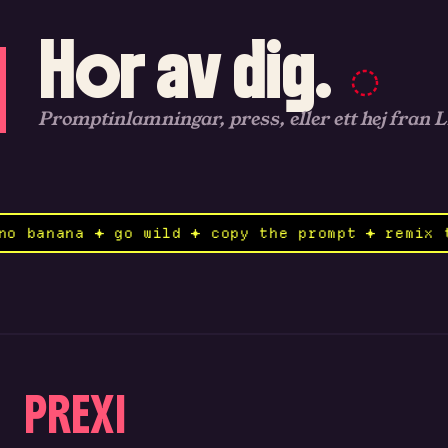
Hor av dig.
Promptinlamningar, press, eller ett hej fran 
nd to nano banana ✦ go wild ✦ copy the prompt 
PREXI