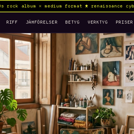
 medium format ★ renaissance cyberpunk samurai
RIFF
JÄMFÖRELSER
BETYG
VERKTYG
PRISER