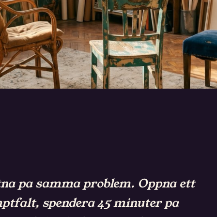
.
ONER.
rottna pa samma problem. Oppna ett
mptfalt, spendera 45 minuter pa