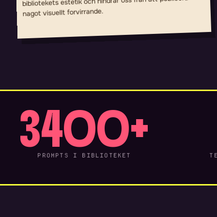
bibliotekets estetik och hindrar oss fran att publicera
nagot visuellt forvirrande.
3400+
PROMPTS I BIBLIOTEKET
T