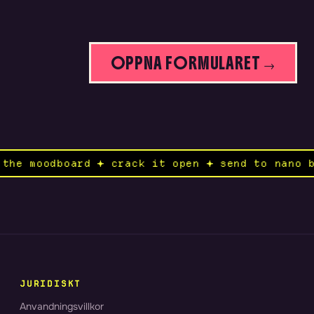
OPPNA FORMULARET →
k ✦ open the moodboard ✦ crack it open ✦ send
JURIDISKT
Anvandningsvillkor