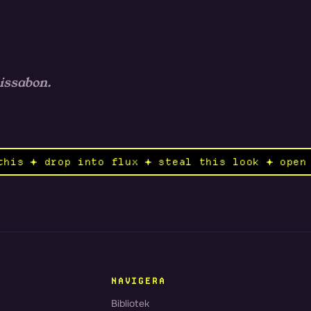
Lissabon.
✦ remix this ✦ drop into flux ✦ steal this loo
NAVIGERA
Bibliotek