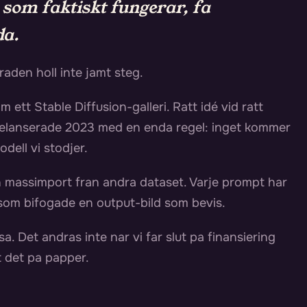
d som faktiskt fungerar, fa
da.
den holl inte jamt steg.
 ett Stable Diffusion-galleri. Ratt idé vid ratt
 relanserade 2023 med en enda regel: inget kommer
odell vi stodjer.
n massimport fran andra dataset. Varje prompt har
n som bifogade en output-bild som bevis.
sa. Det andras inte nar vi far slut pa finansiering
t det pa papper.