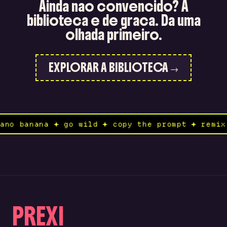
Ainda nao convencido? A
biblioteca e de graca. Da uma
olhada primeiro.
EXPLORAR A BIBLIOTECA →
o nano banana ✦ go wild ✦ copy the prompt ✦ re
PREXI