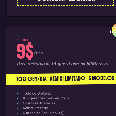
O
ES
STUDIO
9$
/mes
Para artistas de IA que vivem na biblioteca.
100 GEN/DIA REMIX ILIMITADO 6 MODELOS
Tudo do Gratuito
100 geracoes preview / dia
Colecoes ilimitadas
Remix ilimitado
6 modelos (incl. Veo 3.1)