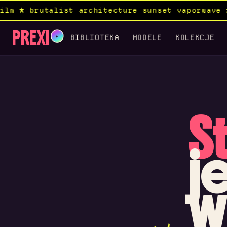
lm ★ brutalist architecture sunset vaporwave 
PREXI
✦
BIBLIOTEKA
MODELE
KOLEKCJE
S
j
w