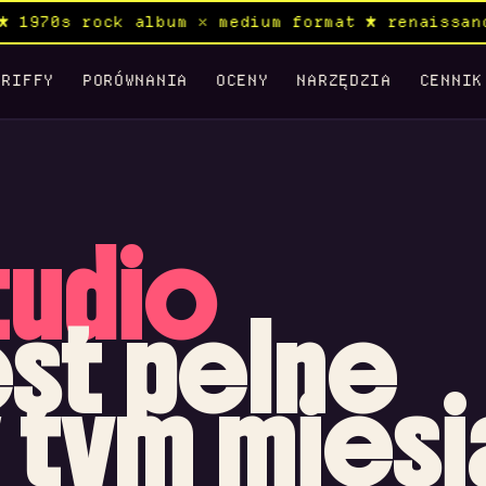
★ 1970s rock album × medium format ★ renaissan
RIFFY
PORÓWNANIA
OCENY
NARZĘDZIA
CENNIK
tudio
est pelne
 tym miesi