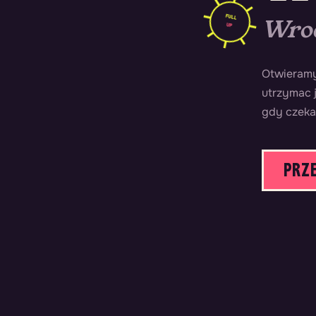
FULL
Wroć
UP
Otwieramy
utrzymac j
gdy czeka
PRZ