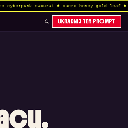
ce cyberpunk samurai ★ macro honey gold leaf ★
UKRADNIJ TEN PROMPT
acu.